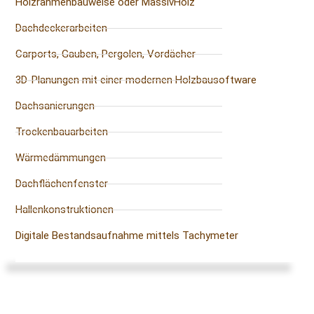
Holzrahmenbauweise oder MassivHolz
Dachdeckerarbeiten
Carports, Gauben, Pergolen, Vordächer
3D-Planungen mit einer modernen Holzbausoftware
Dachsanierungen
Trockenbauarbeiten
Wärmedämmungen
Dachflächenfenster
Hallenkonstruktionen
Digitale Bestandsaufnahme mittels Tachymeter